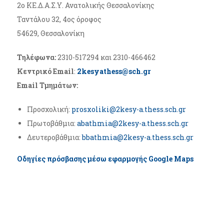
2ο ΚΕ.Δ.Α.Σ.Υ. Ανατολικής Θεσσαλονίκης
Ταντάλου 32, 4ος όροφος
54629, Θεσσαλονίκη
Τηλέφωνα:
2310-517294 και 2310-466462
Κεντρικό Εmail
:
2kesyathess@sch.gr
Εmail Tμημάτων:
Προσχολική:
prosxoliki@2kesy-a.thess.sch.gr
Πρωτοβάθμια:
abathmia@2kesy-a.thess.sch.gr
Δευτεροβάθμια:
bbathmia@2kesy-a.thess.sch.gr
Οδηγίες πρόσβασης μέσω εφαρμογής Google Maps