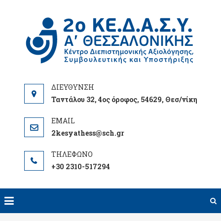
Skip
to
2Ο
content
ΘΕ
Ταντάλου 32, 4ος όροφος, 54629, Θεσ/νίκη
2kesyathess@sch.gr
+30 2310-517294