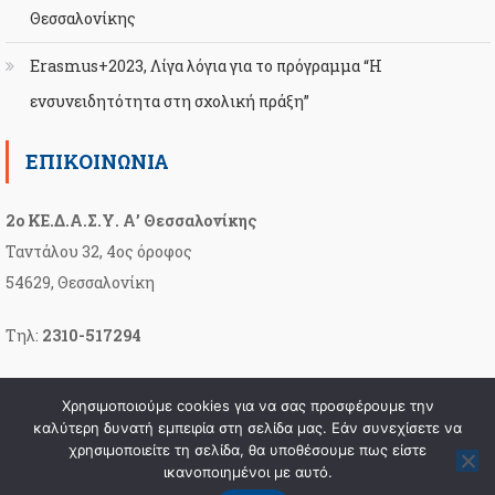
Θεσσαλονίκης
Erasmus+2023, Λίγα λόγια για το πρόγραμμα “Η
ενσυνειδητότητα στη σχολική πράξη”
ΕΠΙΚΟΙΝΩΝΊΑ
2ο ΚΕ.Δ.Α.Σ.Υ. Α’ Θεσσαλονίκης
Ταντάλου 32, 4ος όροφος
54629, Θεσσαλονίκη
Τηλ:
2310-517294
Email:
2kesyathess@sch.gr
Χρησιμοποιούμε cookies για να σας προσφέρουμε την
καλύτερη δυνατή εμπειρία στη σελίδα μας. Εάν συνεχίσετε να
χρησιμοποιείτε τη σελίδα, θα υποθέσουμε πως είστε
ικανοποιημένοι με αυτό.