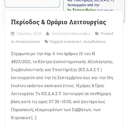
Περίοδος & Ωράριο Λειτουργίας
2 Ιουλίου, 2026
Αναστασία Μουσιάδου
Posted
in
Ανακοινώσεις
Tagged
erasmus+
,
mindfulness
Σύμφωνα με την παρ. 6 του άρθρου 15 του Ν.
4823/2021, τα Κέντρα Διεπιστημονικής Αξιολόγησης,
Συμβουλευτικής και Υποστήριξης (ΚΕ.Δ.Α.Σ.Υ.)
λειτουργούν από την 1η Σεπτεμβρίου έως και την 10η
Ιουλίου εκάστου σχολικού έτους. Ημέρες & Ώρες
Λειτουργίας Το ΚΕ.Δ.Α.Σ.Υ. λειτουργεί σε πενθήμερη
βάση κατά τις ώρες 07:30–15:00, από Δευτέρα έως
Παρασκευή, εξαιρουμένων των Σαββάτων, των
Κυριακών […]