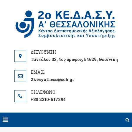
Skip
to
2Ο
content
ΘΕ
Ταντάλου 32, 4ος όροφος, 54629, Θεσ/νίκη
2kesyathess@sch.gr
+30 2310-517294