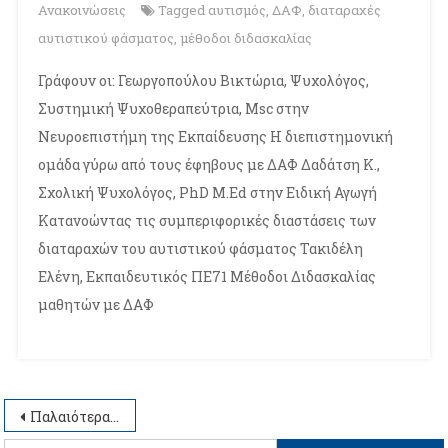
Ανακοινώσεις
Tagged
αυτισμός
,
ΔΑΦ
,
διαταραχές
αυτιστικού φάσματος
,
μέθοδοι διδασκαλίας
Γράφουν οι: Γεωργοπούλου Βικτώρια, Ψυχολόγος,
Συστημική Ψυχοθεραπεύτρια, Msc στην
Νευροεπιστήμη της Εκπαίδευσης Η διεπιστημονική
ομάδα γύρω από τους έφηβους με ΔΑΦ Δαδάτση Κ.,
Σχολική Ψυχολόγος, PhD M.Ed στην Ειδική Αγωγή
Κατανοώντας τις συμπεριφορικές διαστάσεις των
διαταραχών του αυτιστικού φάσματος Τακιδέλη
Ελένη, Εκπαιδευτικός ΠΕ71 Μέθοδοι Διδασκαλίας
μαθητών με ΔΑΦ
Πλοήγηση
Παλαιότερα άρθρα