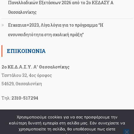
Πανελλαδικών Εξετάσεων 2026 από το 2ο ΚΕΔΑΣΥ Α
Θεσσαλονίκης
Erasmus+2023, Λίγα λόγια για το πρόγραμμα “Η
ενσυνειδητότητα στη σχολική πράξη”
ΕΠΙΚΟΙΝΩΝΊΑ
2ο ΚΕ.Δ.Α.Σ.Υ. Α’ Θεσσαλονίκης
Ταντάλου 32, 4ος όροφος
54629, Θεσσαλονίκη
Τηλ:
2310-517294
Email:
2kesyathess@sch.gr
Χρησιμοποιούμε cookies για να σας προσφέρουμε την
καλύτερη δυνατή εμπειρία στη σελίδα μας. Εάν συνεχίσετε να
χρησιμοποιείτε τη σελίδα, θα υποθέσουμε πως είστε