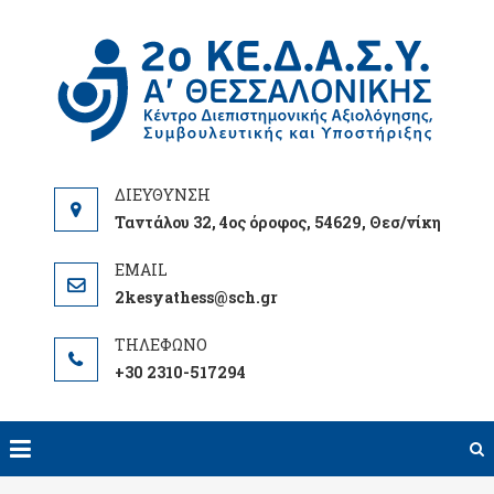
Skip
to
2Ο
content
ΘΕ
Ταντάλου 32, 4ος όροφος, 54629, Θεσ/νίκη
2kesyathess@sch.gr
+30 2310-517294